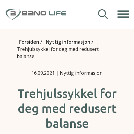
Hopp til innhold
Våre hjelpemidler
Forsiden
/
Nyttig informasjon
/
Trehjulssykkel for deg med redusert
Veiledning
balanse
Om Bano Life
16.09.2021
| Nyttig informasjon
Kontakt oss
Trehjulssykkel for
deg med redusert
balanse