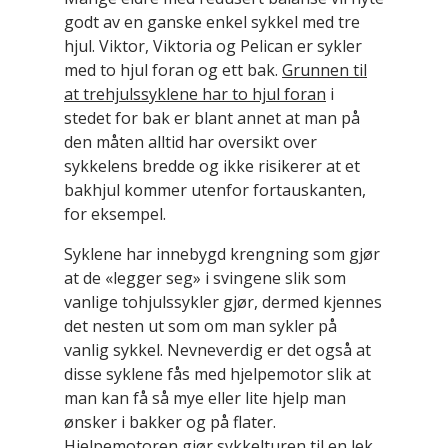
godt av en ganske enkel sykkel med tre
hjul. Viktor, Viktoria og Pelican er sykler
med to hjul foran og ett bak.
Grunnen til
at trehjulssyklene har to hjul foran
i
stedet for bak er blant annet at man på
den måten alltid har oversikt over
sykkelens bredde og ikke risikerer at et
bakhjul kommer utenfor fortauskanten,
for eksempel.
Syklene har innebygd krengning som gjør
at de «legger seg» i svingene slik som
vanlige tohjulssykler gjør, dermed kjennes
det nesten ut som om man sykler på
vanlig sykkel. Nevneverdig er det også at
disse syklene fås med hjelpemotor slik at
man kan få så mye eller lite hjelp man
ønsker i bakker og på flater.
Hjelpemotoren gjør sykkelturen til en lek.