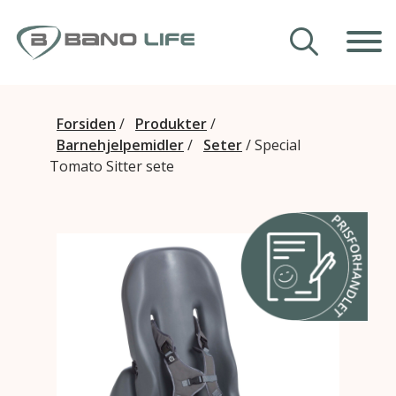
Hopp til innhold
Våre hjelpemidler
Forsiden
/
Produkter
/
Barnehjelpemidler
/
Seter
/
Special
Veiledning
Tomato Sitter sete
Om Bano Life
Kontakt oss