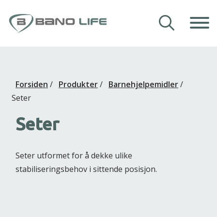
Hopp til innhold
Våre hjelpemidler
Forsiden
/
Produkter
/
Barnehjelpemidler
/
Veiledning
Seter
Om Bano Life
Seter
Kontakt oss
Seter utformet for å dekke ulike
stabiliseringsbehov i sittende posisjon.