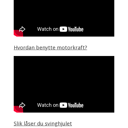
Hvordan benytte motorkraft?
Slik låser du svinghjulet