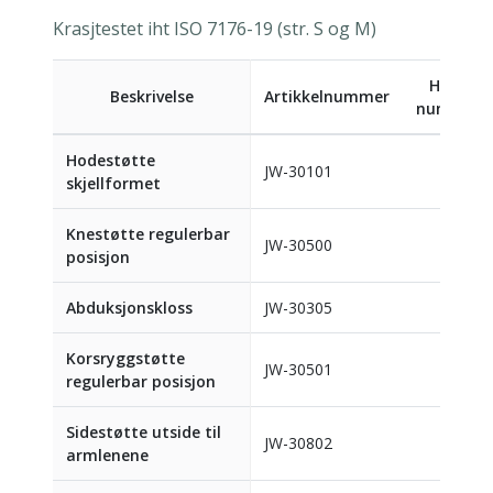
Krasjtestet iht ISO 7176-19 (str. S og M)
HMS-
Beskrivelse
Artikkelnummer
nummer
Hodestøtte
JW-30101
skjellformet
Knestøtte regulerbar
JW-30500
posisjon
Abduksjonskloss
JW-30305
Korsryggstøtte
JW-30501
regulerbar posisjon
Sidestøtte utside til
JW-30802
armlenene