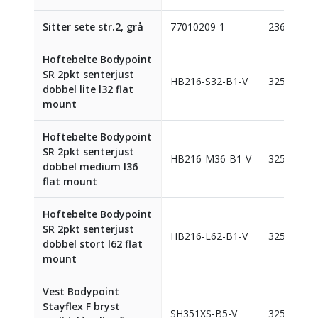
Sitter sete str.2, grå
77010209-1
236757
Hoftebelte Bodypoint
SR 2pkt senterjust
HB216-S32-B1-V
325177
dobbel lite l32 flat
mount
Hoftebelte Bodypoint
SR 2pkt senterjust
HB216-M36-B1-V
325178
dobbel medium l36
flat mount
Hoftebelte Bodypoint
SR 2pkt senterjust
HB216-L62-B1-V
325179
dobbel stort l62 flat
mount
Vest Bodypoint
Stayflex F bryst
SH351XS-B5-V
325213