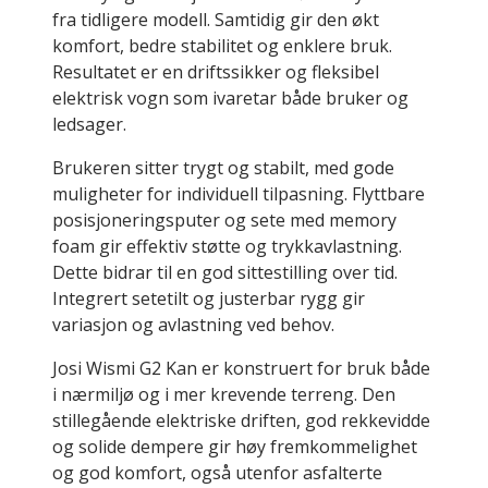
fra tidligere modell. Samtidig gir den økt
også utenfor asfalterte områder. Dette gir
komfort, bedre stabilitet og enklere bruk.
flere muligheter for deltakelse i
Resultatet er en driftssikker og fleksibel
familieaktiviteter og sosiale arenaer.
elektrisk vogn som ivaretar både bruker og
Vognen er også praktisk i hverdagen. Den
ledsager.
kan enkelt legges sammen og
Brukeren sitter trygt og stabilt, med gode
transporteres i bil. Dette gjør den godt
muligheter for individuell tilpasning. Flyttbare
egnet for aktive familier og fleksibel bruk
posisjoneringsputer og sete med memory
på tvers av arenaer.
foam gir effektiv støtte og trykkavlastning.
Dette bidrar til en god sittestilling over tid.
Integrert setetilt og justerbar rygg gir
variasjon og avlastning ved behov.
Josi Wismi G2 Kan er konstruert for bruk både
i nærmiljø og i mer krevende terreng. Den
stillegående elektriske driften, god rekkevidde
og solide dempere gir høy fremkommelighet
og god komfort, også utenfor asfalterte