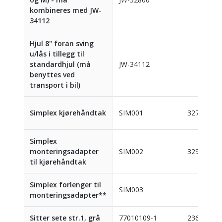
kombineres med JW-
34112
Hjul 8" foran sving
u/lås i tillegg til
standardhjul (må
JW-34112
benyttes ved
transport i bil)
Simplex kjørehåndtak
SIM001
327972
Simplex
monteringsadapter
SIM002
329603
til kjørehåndtak
Simplex forlenger til
SIM003
monteringsadapter**
Sitter sete str.1, grå
77010109-1
236756