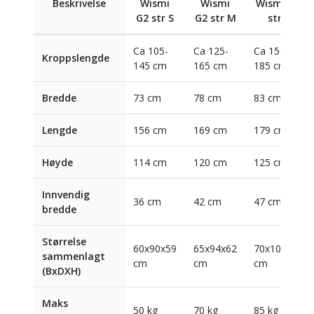
Beskrivelse
Wismi
Wismi
Wismi G2
G2 str S
G2 str M
str L
Ca 105-
Ca 125-
Ca 150-
Kroppslengde
145 cm
165 cm
185 cm
Bredde
73 cm
78 cm
83 cm
Lengde
156 cm
169 cm
179 cm
Høyde
114 cm
120 cm
125 cm
Innvendig
36 cm
42 cm
47 cm
bredde
Størrelse
60x90x59
65x94x62
70x104x66
sammenlagt
cm
cm
cm
(BxDXH)
Maks
50 kg
70 kg
85 kg