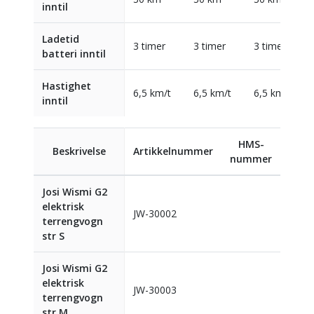
inntil
Ladetid
3 timer
3 timer
3 timer
batteri inntil
Hastighet
6,5 km/t
6,5 km/t
6,5 km/t
inntil
HMS-
Beskrivelse
Artikkelnummer
nummer
Josi Wismi G2
elektrisk
JW-30002
terrengvogn
str S
Josi Wismi G2
elektrisk
JW-30003
terrengvogn
str M