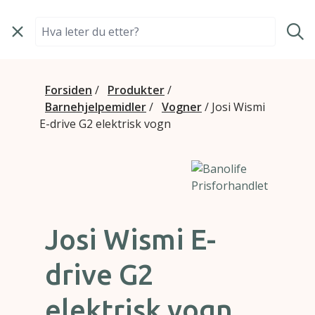
Hopp til innhold
Søk i Bano Life
Forsiden
/
Produkter
/
Barnehjelpemidler
/
Vogner
/
Josi Wismi
E-drive G2 elektrisk vogn
Josi Wismi E-
drive G2
elektrisk vogn