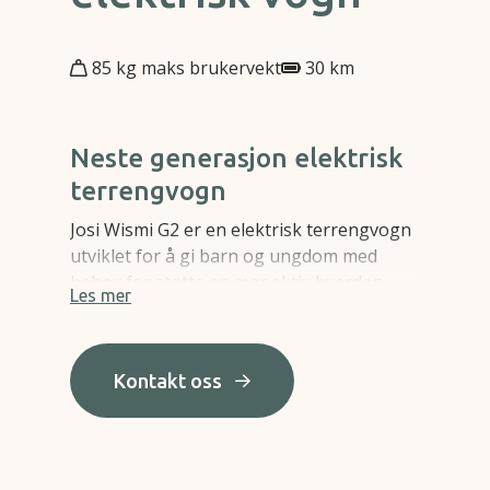
85 kg maks brukervekt
30 km
Neste generasjon elektrisk
terrengvogn
Josi Wismi G2 er en elektrisk terrengvogn
utviklet for å gi barn og ungdom med
behov for støtte en mer aktiv hverdag.
Les mer
Den gir bedre forutsetninger for
deltakelse – uansett omgivelser.
Kontakt oss
Økt deltakelse, komfort og
mobilitet
Den nye generasjonen viderefører