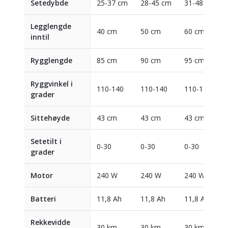
Setedybde
25-37 cm
28-45 cm
31-48 cm
Legglengde
40 cm
50 cm
60 cm
inntil
Rygglengde
85 cm
90 cm
95 cm
Ryggvinkel i
110-140
110-140
110-140
grader
Sittehøyde
43 cm
43 cm
43 cm
Setetilt i
0-30
0-30
0-30
grader
Motor
240 W
240 W
240 W
Batteri
11,8 Ah
11,8 Ah
11,8 Ah
Rekkevidde
30 km
30 km
30 km