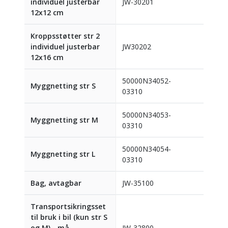
individuel justerbar
JW-30201
12x12 cm
Kroppsstøtter str 2
individuel justerbar
JW30202
12x16 cm
50000N34052-
Myggnetting str S
03310
50000N34053-
Myggnetting str M
03310
50000N34054-
Myggnetting str L
03310
Bag, avtagbar
JW-35100
Transportsikringsset
til bruk i bil (kun str S
og M) - må
JW-32800