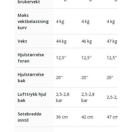
brukervekt
Maks
vektbelastning
4 kg
4 kg
4 kg
kurv
Vekt
44 kg
46 kg
47 kg
Hjulstørrelse
12,5"
12,5"
12,5"
foran
Hjulstørrelse
20"
20"
20"
bak
Lufttrykk hjul
2,5-2,8
2,5-2,8
2,5-2,8 bar
bak
bar
bar
Setebredde
36 cm
42 cm
47 cm
inntil