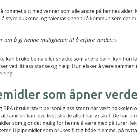
å rommet sitt med venner som alle andre på hennes alder. M
l å styre dukkene, og talemaskinen til å kommunisere det hun 
r om å gi henne muligheten til å erfare verden.»
ke kan bruke beina eller snakke som andre barn, kan hun 
lser ved litt assistanse og hjelp. Hun elsker å være samme
 ting.
emidler som åpner verd
g BPA (brukerstyrt personlig assistent) har vært nøkkelen o
at familien kan leve livet slik de alltid har ønsket. De har til
midler som gjør det mulig for henne å være med på turer, le
eter. Hjelpemidler som brukes flittig både hjemme, på hytta 