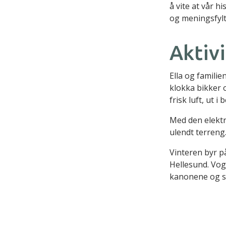
å vite at vår hi
og meningsfylt
Aktivi
Ella og familien
klokka bikker o
frisk luft, ut 
Med den elektri
ulendt terreng
Vinteren byr p
Hellesund. Vog
kanonene og se