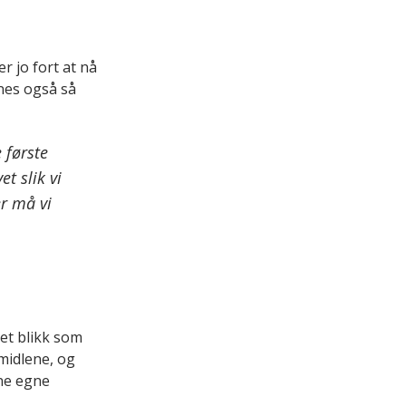
r jo fort at nå
nnes også så
e første
t slik vi
er må vi
 et blikk som
emidlene, og
ine egne