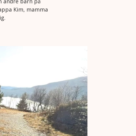
om andre barn på
s pappa Kim, mamma
ig.