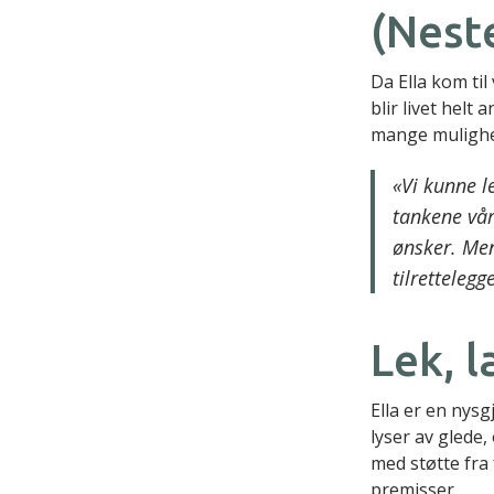
(Neste
Da Ella kom til
blir livet helt
mange mulighe
«Vi kunne le
tankene vår
ønsker. Men
tilrettelegg
Lek, l
Ella er en nysg
lyser av glede
med støtte fra 
premisser.