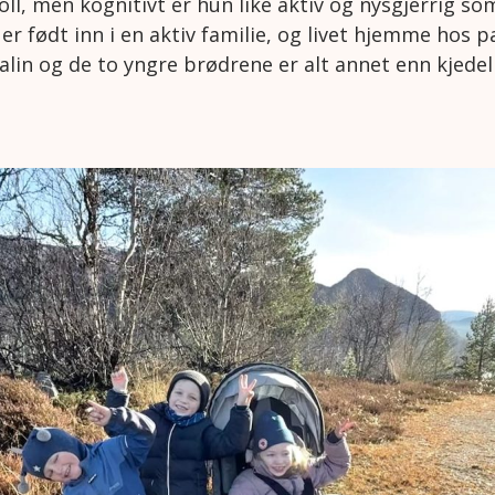
ll, men kognitivt er hun like aktiv og nysgjerrig s
 er født inn i en aktiv familie, og livet hjemme ho
lin og de to yngre brødrene er alt annet enn kjedel