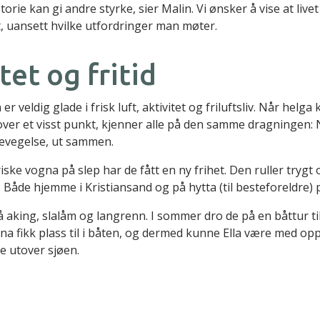
storie kan gi andre styrke, sier Malin. Vi ønsker å vise at live
, uansett hvilke utfordringer man møter.
tet og fritid
 er veldig glade i frisk luft, aktivitet og friluftsliv. Når hel
ver et visst punkt, kjenner alle på den samme dragningen: Nå
i bevegelse, ut sammen.
ske vogna på slep har de fått en ny frihet. Den ruller trygt o
. Både hjemme i Kristiansand og på hytta (til besteforeldre)
å aking, slalåm og langrenn. I sommer dro de på en båttur ti
na fikk plass til i båten, og dermed kunne Ella være med opp
 utover sjøen.