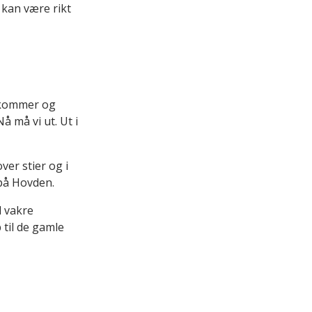
t kan være rikt
ga kommer og
 må vi ut. Ut i
ver stier og i
 på Hovden.
l vakre
 til de gamle