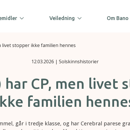
emidler
Veiledning
Om Bano 
n livet stopper ikke familien hennes
12.03.2026
| Solskinnshistorier
8) har CP, men livet 
ikke familien henne
ammel, går i tredje klasse, og har Cerebral parese gra