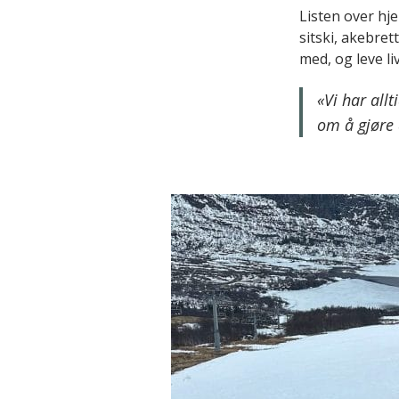
Listen over hje
sitski, akebre
med, og leve liv
«Vi har all
om å gjøre 