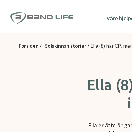
Hopp til innhold
Våre hjelp
Forsiden
/
Solskinnshistorier
/
Ella (8) har CP, me
Ella (
Ella er åtte år g