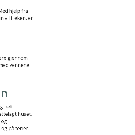
ed hjelp fra
vil i leken, er
lære gjennom
n med vennene
en
g helt
rettelagt huset,
k og
og på ferier.