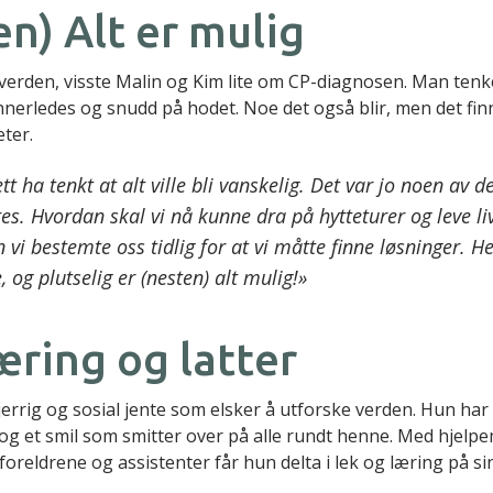
n) Alt er mulig
 verden, visste Malin og Kim lite om CP-diagnosen. Man tenke
 annerledes og snudd på hodet. Noe det også blir, men det fi
ter.
tt ha tenkt at alt ville bli vanskelig. Det var jo noen av d
es. Hvordan skal vi nå kunne dra på hytteturer og leve live
 vi bestemte oss tidlig for at vi måtte finne løsninger. H
e, og plutselig er (nesten) alt mulig!»
æring og latter
jerrig og sosial jente som elsker å utforske verden. Hun har
, og et smil som smitter over på alle rundt henne. Med hjelp
foreldrene og assistenter får hun delta i lek og læring på s