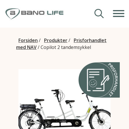
Hopp til innhold
Våre hjelpemidler
Forsiden
/
Produkter
/
Prisforhandlet
med NAV
/
Copilot 2 tandemsykkel
Veiledning
Om Bano Life
Kontakt oss