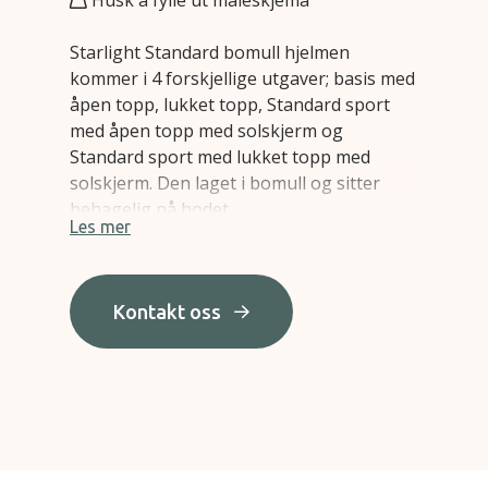
Starlight Standard bomull hjelmen
kommer i 4 forskjellige utgaver; basis med
åpen topp, lukket topp, Standard sport
med åpen topp med solskjerm og
Standard sport med lukket topp med
solskjerm. Den laget i bomull og sitter
behagelig på hodet.
Les mer
Hjelmen leveres med stroppering som
standard, og kommer i standardfargene
rød, blå og brun. Annen farge kan
Kontakt oss
bestilles mot et pristillegg.
Den passer brukere med en hodeomkrets
fra 45 til 62 cm. Hodeomkretsen måles rett
over ørene.
Ved bestilling velg først type hjelm av de 4