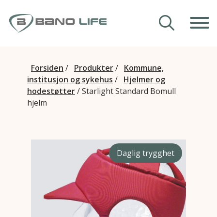
Hopp til innhold
Våre hjelpemidler
Forsiden
/
Produkter
/
Kommune,
institusjon og sykehus
/
Hjelmer og
Veiledning
hodestøtter
/
Starlight Standard Bomull
hjelm
Om Bano Life
Kontakt oss
Daglig trygghet