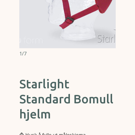
1/7
Starlight
Standard Bomull
hjelm
Husk å fylle ut måleskjema