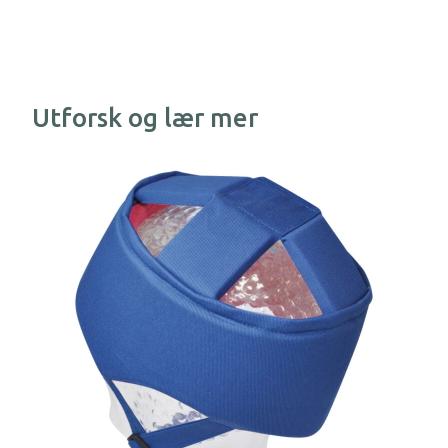
Ved bestilling velg først type hjelm av de 4
variantene, velg deretter størrelse og farge.
Størrelse og farge må oppgis på infolinje i
bestillingsskjemaet.
Utforsk og lær mer
Bestillingsskjema og andre dokumenter finner
du under nedlastbare dokumenter.
Merk at denne hjelmen ikke er godkjent til
bruk på sykkel eller som ridehjelm.