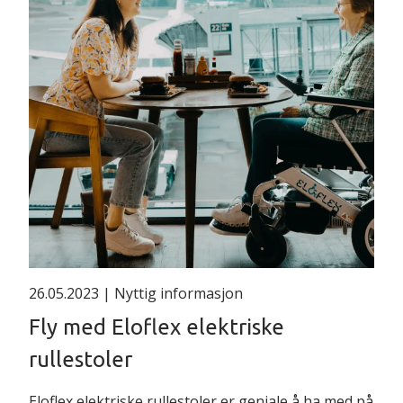
Svinghjul 9" luft grå
735000608162
Eloflex H (komplett)
Transporttrekk Eloflex H,
735000608205
Z, R
Pumpe ers Eloflex
301612
735000608407
til bilventil
26.05.2023
| Nyttig informasjon
Fly med Eloflex elektriske
* Brukes ved reisekit
rullestoler
med andre batterier
Eloflex elektriske rullestoler er geniale å ha med på