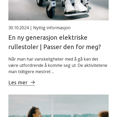
Klemme nakkestøtte for
735000608170
montering på Eloflex H
30.10.2024
| Nyttig informasjon
En ny generasjon elektriske
Regntrekk Eloflex
254354
9916
rullestoler | Passer den for meg?
Når man har vanskeligheter med å gå kan det
være utfordrende å komme seg ut. De aktivitetene
Reisekit batterier til
735000608410
Eloflex H (2x 24V 7.5A)
man tidligere mestret ...
Les mer
Ryggsekk Eloflex 16L
296408
735000608412