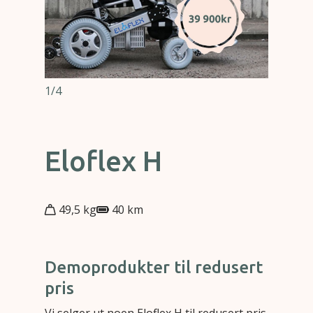
1/4
Eloflex H
49,5 kg
40 km
Demoprodukter til redusert
pris
Vi selger ut noen Eloflex H til redusert pris.