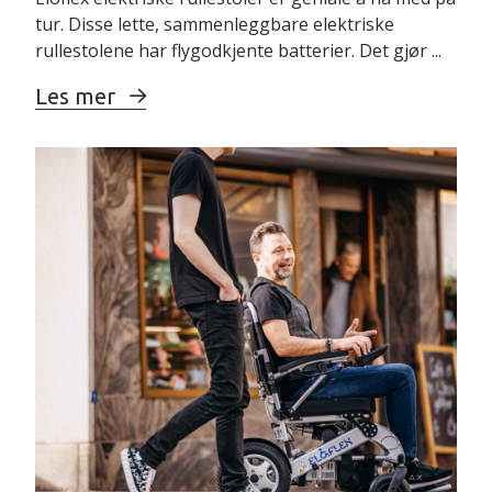
tur. Disse lette, sammenleggbare elektriske
rullestolene har flygodkjente batterier. Det gjør ...
** Må ha "Klemme
nakkestøtte.." for
Les mer
montering på Eloflex H