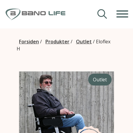
Hopp til innhold
Våre hjelpemidler
Forsiden
/
Produkter
/
Outlet
/
Eloflex
H
Veiledning
Om Bano Life
Outlet
Kontakt oss