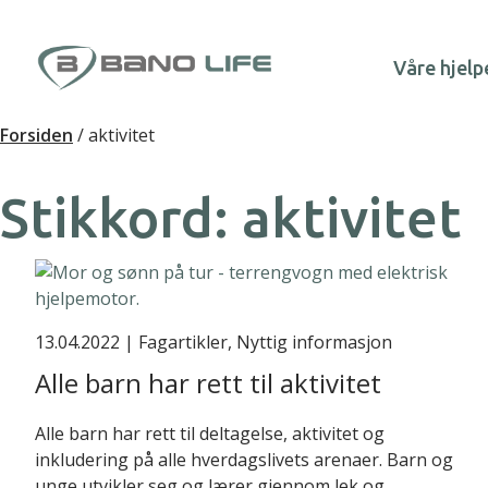
Hopp til innhold
Våre hjelp
Forsiden
/
aktivitet
Stikkord:
aktivitet
13.04.2022
| Fagartikler, Nyttig informasjon
Alle barn har rett til aktivitet
Alle barn har rett til deltagelse, aktivitet og
inkludering på alle hverdagslivets arenaer. Barn og
unge utvikler seg og lærer gjennom lek og