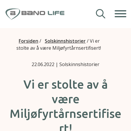
Hopp til innhold
Våre hjelpemidler
Forsiden
/
Solskinnshistorier
/
Vi er
stolte av å være Miljøfyrtårnsertifisert!
Veiledning
22.06.2022
| Solskinnshistorier
Om Bano Life
Kontakt oss
Vi er stolte av å
være
Miljøfyrtårnsertifise
rt!