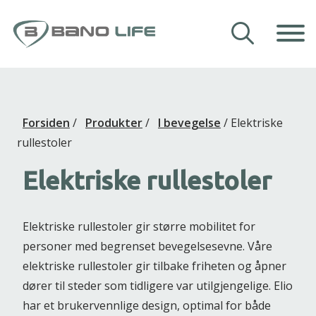
Hopp til innhold
Våre hjelpemidler
Forsiden
/
Produkter
/
I bevegelse
/
Elektriske
Veiledning
rullestoler
Om Bano Life
Elektriske rullestoler
Kontakt oss
Elektriske rullestoler gir større mobilitet for
personer med begrenset bevegelsesevne. Våre
elektriske rullestoler gir tilbake friheten og åpner
dører til steder som tidligere var utilgjengelige. Elio
har et brukervennlige design, optimal for både