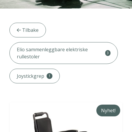
Artikler
Tilbake
kategori
Elio sammenleggbare elektriske
filter
3
rullestoler
Joystickgrep
1
Nyhet!