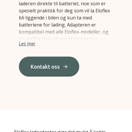
laderen direkte til batteriet, noe som er
spesielt praktisk for deg som vil la Eloflex
bli liggende i bilen og kun ta med
batteriene for lading. Adapteren er
kompatibel med alle Eloflex-modeller, og
gir en fleksibel og enkel løsning for
Les mer
batterilading.
Kontakt oss