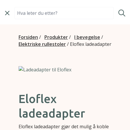
Hopp til innhold
Søk i Bano Life
Forsiden
/
Produkter
/
I bevegelse
/
Elektriske rullestoler
/
Eloflex ladeadapter
Eloflex
ladeadapter
Eloflex ladeadapter gjør det mulig å koble