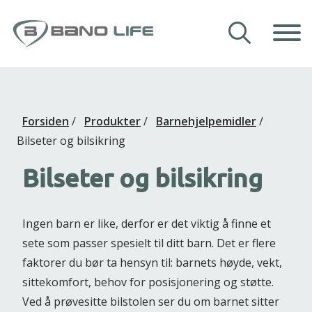
Hopp til innhold
Våre hjelpemidler
Forsiden
/
Produkter
/
Barnehjelpemidler
/
Veiledning
Bilseter og bilsikring
Om Bano Life
Bilseter og bilsikring
Kontakt oss
Ingen barn er like, derfor er det viktig å finne et
sete som passer spesielt til ditt barn. Det er flere
faktorer du bør ta hensyn til: barnets høyde, vekt,
sittekomfort, behov for posisjonering og støtte.
Ved å prøvesitte bilstolen ser du om barnet sitter