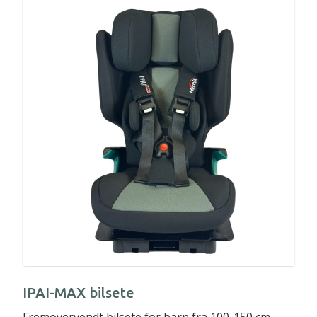
IPAI-MAX bilsete
Fremovervendt bilsete for barn fra 100-150 cm