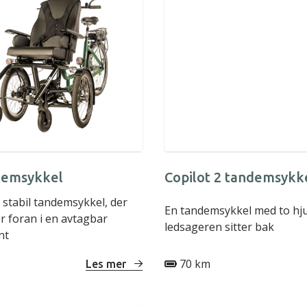
demsykkel
Copilot 2 tandemsykk
 stabil tandemsykkel, der
En tandemsykkel med to hju
er foran i en avtagbar
ledsageren sitter bak
nt
70 km
Les mer