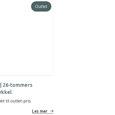
Outlet
 | 26-tommers
ykkel
 til outlet-pris
Les mer