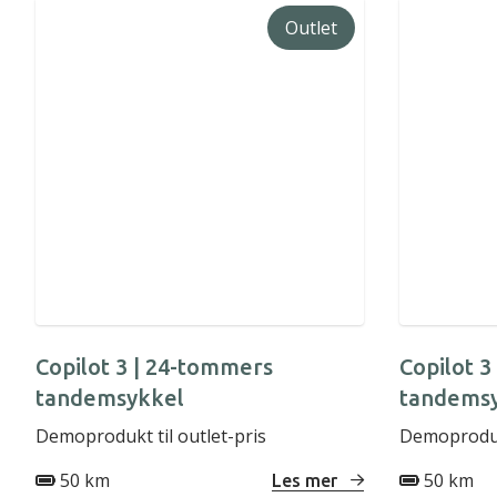
Outlet
Copilot 3 | 24-tommers
Copilot 3
tandemsykkel
tandems
Demoprodukt til outlet-pris
Demoprodukt
50 km
50 km
Les mer