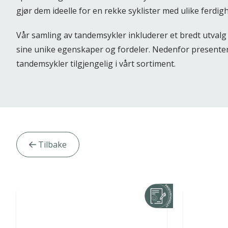
gjør dem ideelle for en rekke syklister med ulike ferdi
Vår samling av tandemsykler inkluderer et bredt utvalg
sine unike egenskaper og fordeler. Nedenfor presentere
tandemsykler tilgjengelig i vårt sortiment.
Artikler
Tilbake
kategori
filter