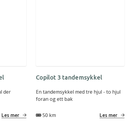
el
Copilot 3 tandemsykkel
l der
En tandemsykkel med tre hjul - to hjul
foran og ett bak
50 km
Les mer
Les mer