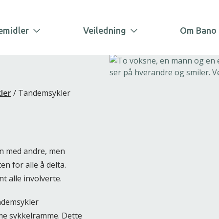
emidler
Veiledning
Om Bano 
ler
/
Tandemsykler
en med andre, men
 for alle å delta.
 alle involverte.
andemsykler
amme sykkelramme. Dette