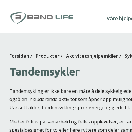
Hopp til innhold
Våre hjelp
Forsiden
/
Produkter
/
Aktivitetshjelpemidler
/
Syk
Tandemsykler
Tandemsykling er ikke bare en måte å dele sykkelgled
også en inkluderende aktivitet som åpner opp muligheten
Uansett alder, tandemsykling sprer energi og glede blant
Med et fokus på samarbeid og felles opplevelser, er t
spesialdesignet for to eller flere ryttere som deler s