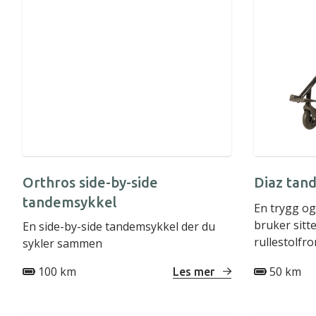
Orthros side-by-side
Diaz tan
tandemsykkel
En trygg og
bruker sitt
En side-by-side tandemsykkel der du
rullestolfro
sykler sammen
100 km
50 km
Les mer