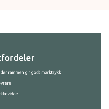
fordeler
nder rammen gir godt marktrykk
øvrere
ekkevidde