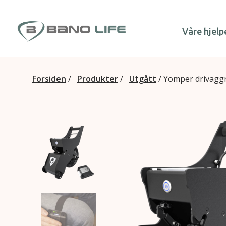
Hopp til innhold
Våre hjelp
Forsiden
/
Produkter
/
Utgått
/
Yomper drivagg