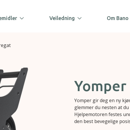
emidler
Veiledning
Om Bano 
regat
Yomper 
Yomper gir deg en ny kjø
glemmer du nesten at du h
Hjelpemotoren festes under
den best bevegelige posi