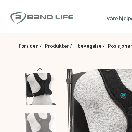
Hopp til innhold
Våre hjelp
Forsiden
/
Produkter
/
I bevegelse
/
Posisjone