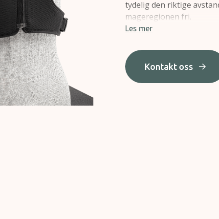
tydelig den riktige avsta
mageregionen fri.
Les mer
Patentert design sørger fo
den enkel å ta av og på. 
er velegnet for kvinner. 
Kontakt oss