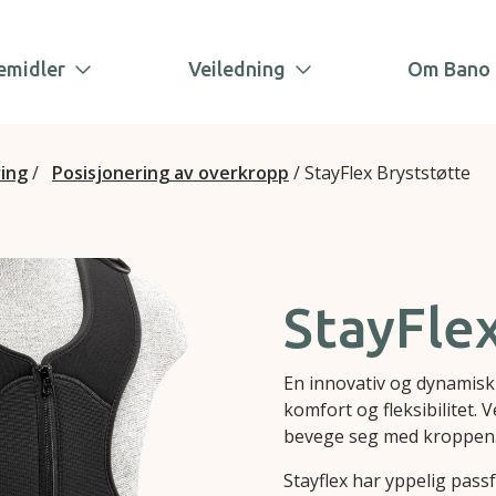
emidler
Veiledning
Om Bano 
ring
/
Posisjonering av overkropp
/
StayFlex Bryststøtte
StayFle
En innovativ og dynamisk
komfort og fleksibilitet. 
bevege seg med kroppen
Stayflex har yppelig passf