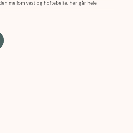
nden mellom vest og hoftebelte, her går hele
r riktig støtte, glidelås og quick release fester gjør
Leveres i standard og smal utførelse. Smal utførelse
Vesten gir ikke ubehagelig press mot brystene