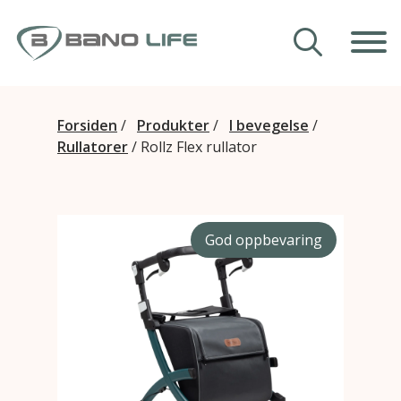
Hopp til innhold
Våre hjelpemidler
Forsiden
/
Produkter
/
I bevegelse
/
Rullatorer
/
Rollz Flex rullator
Veiledning
Om Bano Life
God oppbevaring
Kontakt oss