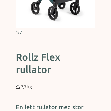
1/7
Rollz Flex
rullator
7,7 kg
En lett rullator med stor