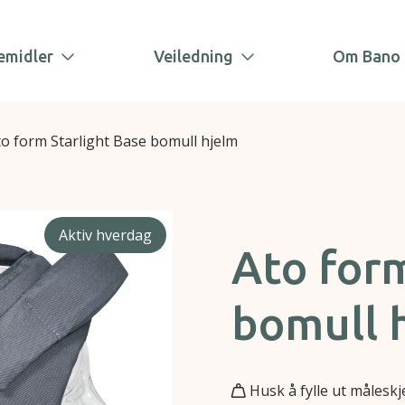
emidler
Veiledning
Om Bano 
to form Starlight Base bomull hjelm
Aktiv hverdag
Ato form
bomull 
Husk å fylle ut målesk