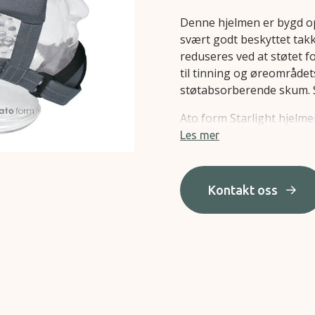
Denne hjelmen er bygd 
svært godt beskyttet tak
reduseres ved at støtet f
til tinning og øreområdet
støtabsorberende skum. St
Ato form Starlight hjelme
tilbehør for å få den best
Les mer
finner du mer informasjon
artikkelnummer og måles
Kontakt oss
Ferdig utfylt bestillingss
ved bestillingen slik at m
du under «nedlastbare d
Merk at denne hjelmen ikk
ridehjelm.