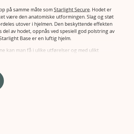
opp på samme måte som
Starlight Secure
. Hodet er
ket være den anatomiske utformingen. Slag og støt
ordeles utover i hjelmen. Den beskyttende effekten
s del av hodet, oppnås ved spesiell god polstring av
arlight Base er en luftig hjelm.
ne kan man få i ulike utførelser og med ulikt
e beskyttelsen for bruker. I bestillingsskjemaet
 om de ulike hjelmene, tilbehør, utførelser,
kjema.
kjema/måleskjema (alle sider må fylles ut) må legges
ål, tilbehør og spenner blir som ønsket. Dette finner
okumenter».
e er godkjent til bruk på sykkel eller som