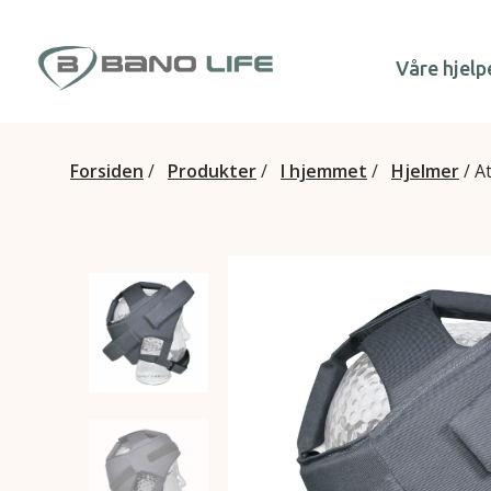
Hopp til innhold
Våre hjelp
Forsiden
/
Produkter
/
I hjemmet
/
Hjelmer
/
A