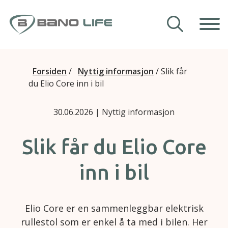
Hopp til innhold
Våre hjelpemidler
Forsiden
/
Nyttig informasjon
/
Slik får
du Elio Core inn i bil
Veiledning
30.06.2026
| Nyttig informasjon
Om Bano Life
Kontakt oss
Slik får du Elio Core
inn i bil
Elio Core er en sammenleggbar elektrisk
rullestol som er enkel å ta med i bilen. Her