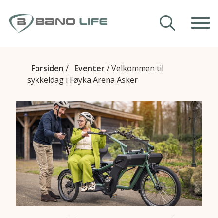
Hopp til innhold
Våre hjelpemidler
Forsiden
/
Eventer
/
Velkommen til
sykkeldag i Føyka Arena Asker
Veiledning
Om Bano Life
Kontakt oss