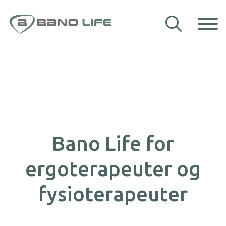
Hopp til innhold
Våre hjelpemidler
Veiledning
Om Bano Life
Kontakt oss
Bano Life for
ergoterapeuter og
fysioterapeuter