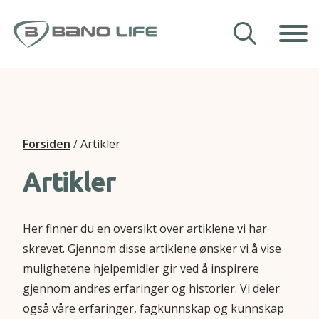
Hopp til innhold
Våre hjelpemidler
Veiledning
Forsiden
/
Artikler
Om Bano Life
Artikler
Kontakt oss
Her finner du en oversikt over artiklene vi har
skrevet. Gjennom disse artiklene ønsker vi å vise
mulighetene hjelpemidler gir ved å inspirere
gjennom andres erfaringer og historier. Vi deler
også våre erfaringer, fagkunnskap og kunnskap