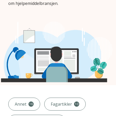
om hjelpemiddelbransjen.
Artikler
Annet
Fagartikler
18
10
kategori