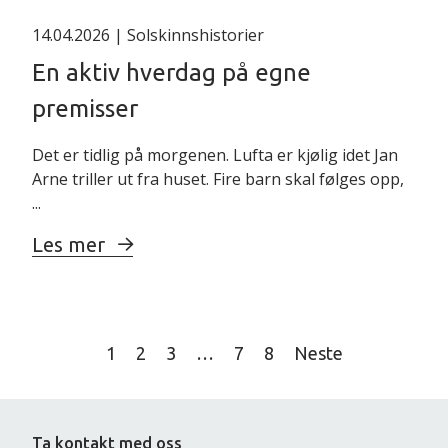
14.04.2026
| Solskinnshistorier
En aktiv hverdag på egne
premisser
Det er tidlig på morgenen. Lufta er kjølig idet Jan
Arne triller ut fra huset. Fire barn skal følges opp,
...
Les mer
Posts
1
2
3
…
7
8
Neste
pagination
Ta kontakt med oss