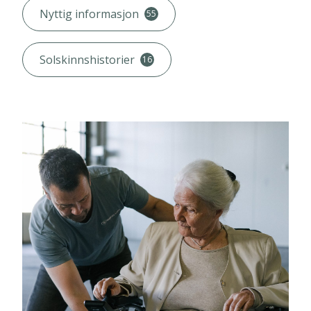
Nyttig informasjon
filter
55
Solskinnshistorier
16