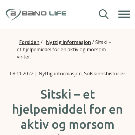
Hopp til innhold
Våre hjelpemidler
Forsiden
/
Nyttig informasjon
/
Sitski –
et hjelpemiddel for en aktiv og morsom
Veiledning
vinter
Om Bano Life
08.11.2022
| Nyttig informasjon, Solskinnshistorier
Kontakt oss
Sitski – et
hjelpemiddel for en
aktiv og morsom