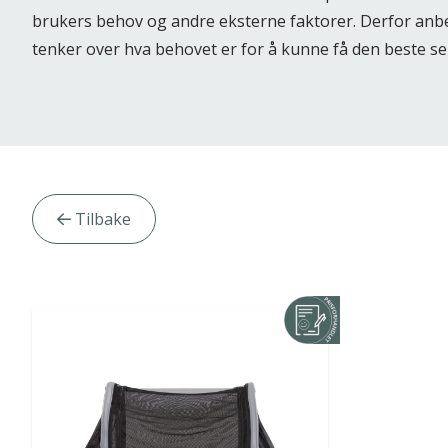
brukers behov og andre eksterne faktorer. Derfor anbe
tenker over hva behovet er for å kunne få den beste s
Artikler
Tilbake
kategori
filter