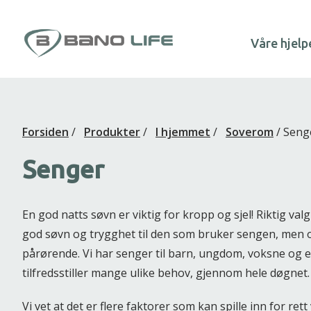
Hopp til innhold
Våre hjelp
Forsiden
/
Produkter
/
I hjemmet
/
Soverom
/
Seng
Senger
En god natts søvn er viktig for kropp og sjel! Riktig val
god søvn og trygghet til den som bruker sengen, men og
pårørende. Vi har senger til barn, ungdom, voksne og 
tilfredsstiller mange ulike behov, gjennom hele døgnet.
Vi vet at det er flere faktorer som kan spille inn for ret