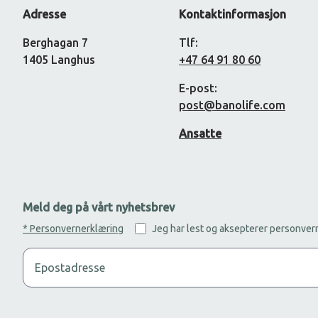
Adresse
Kontaktinformasjon
Berghagan 7
Tlf:
1405 Langhus
+47 64 91 80 60
E-post:
post@banolife.com
Ansatte
Meld deg på vårt nyhetsbrev
* Personvernerklæring
Jeg har lest og aksepterer personve
Legg til din epost adresse for å motta nyhetsbrev.