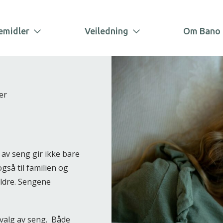
emidler
Veiledning
Om Bano 
er
g av seng gir ikke bare
så til familien og
eldre. Sengene
t valg av seng. Både